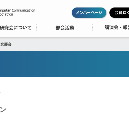
研究部会
。
ン