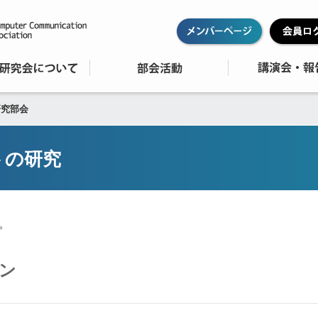
研究部会
トの研究
。
ン