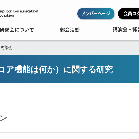
研究部会
（コア機能は何か）に関する研究
。
ン